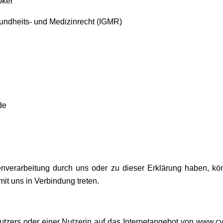
pker
esundheits- und Medizinrecht (IGMR)
de
enverarbeitung durch uns oder zu dieser Erklärung haben, kön
it uns in Verbindung treten.
Nutzers oder einer Nutzerin auf das Internetangebot von www.cy