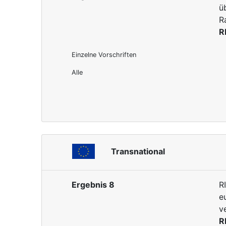
ü
R
R
Einzelne Vorschriften
Alle
Transnational
Ergebnis 8
R
e
v
R