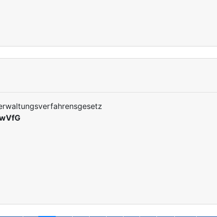
erwaltungsverfahrensgesetz
wVfG