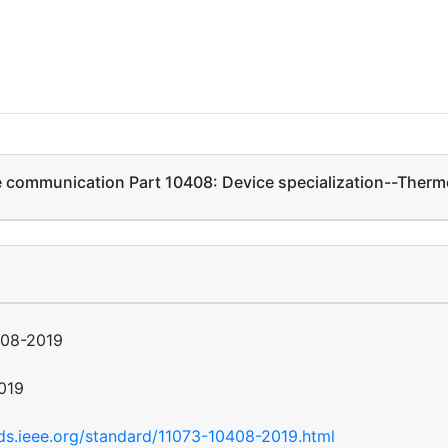
ce communication Part 10408: Device specialization--Ther
408-2019
019
rds.ieee.org/standard/11073-10408-2019.html