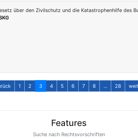
esetz über den Zivilschutz und die Katastrophenhilfe des 
SKG
rück
1
2
3
4
5
6
7
8
...
28
wei
Features
Suche nach Rechtsvorschriften