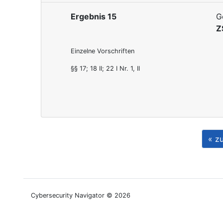
Ergebnis 15
G
Z
Einzelne Vorschriften
§§ 17; 18 II; 22 I Nr. 1, II
«
zu
Cybersecurity Navigator © 2026