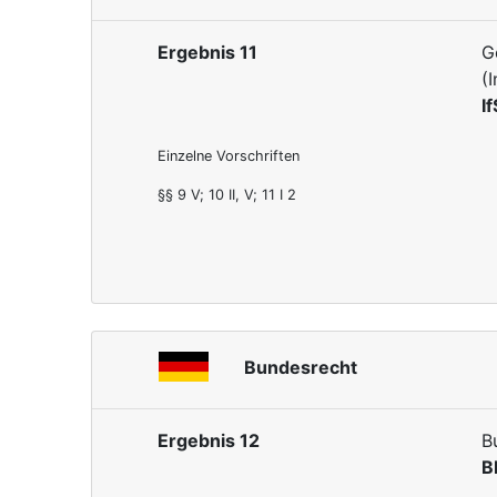
Ergebnis 11
G
(
I
Einzelne Vorschriften
§§ 9 V; 10 II, V; 11 I 2
Bundesrecht
Ergebnis 12
B
B