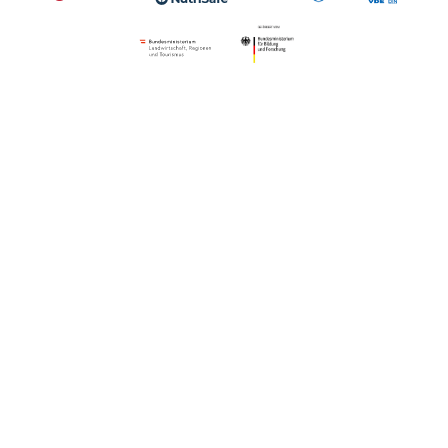
Ergebnis 27
Verordnung zur Durc
Datenübermittlungen
sonstige öffentliche 
des automatisierten 
Bundesverwaltungsam
Europäischen Bürgerin
Bundesmeldedatenübe
2. BMeldDÜV
Einzelne Vorschriften
§§ 2-3
Bundesrecht