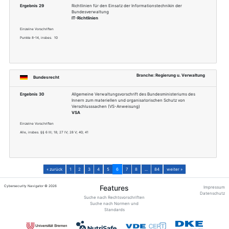
Bundesrecht
Ergebnis 26
Verordnung zur Durc
Datenübermittlungen
Bundesmeldedatenübe
1. BMeldDÜV
Einzelne Vorschriften
§§ 2-5
Bundesrecht