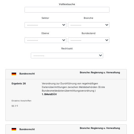
Dokumentnummer
03133
Erwerb bei
https://www.bsi.bund.de/DE/
03133_node.html
Thema
Hoheitliche Dokumente
Sektor
Informationstechnik und Tel
Branche
Regierung u. Verwaltung
Referenzen in andere Normen
Zugehörige Rechtsvorschriften via Bran