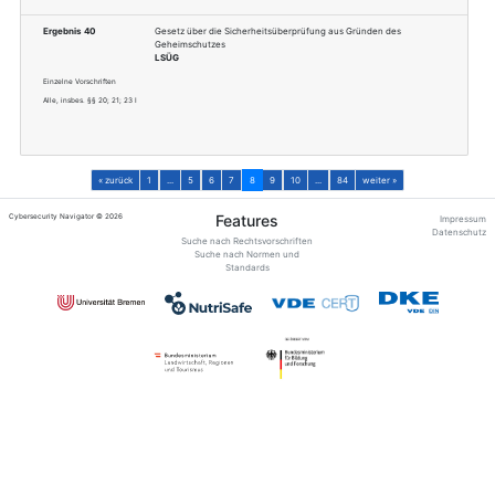
Baden-Württemberg
Ergebnis 36
Gesetz über die Hoc
LHG
Einzelne Vorschriften
§§ 12; 13
Baden-Württemberg
Ergebnis 37
Landespersonalvertr