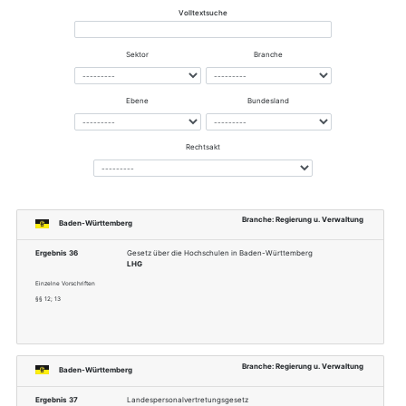
Dokumentnummer
03133
Erwerb bei
https://www.bsi.bund.de/DE/
03133_node.html
Thema
Hoheitliche Dokumente
Sektor
Informationstechnik und Tel
Branche
Regierung u. Verwaltung
Referenzen in andere Normen
Zugehörige Rechtsvorschriften via Bran