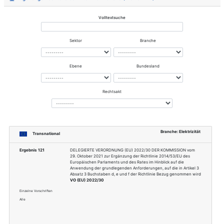
Dokumentnummer
776-2018
Erwerb bei
https://standards.ieee.org/
Internationales
IEEE Power and Energy Soci
Gremium
Cybersecurity
Fachgebiet
Power and Enegy
Thema
Energiemanagementsystem
Sektor
Energie, Informationstechni
Branche
Elektrizität, Telekommunikati
Zugehörige Rechtsvorschriften via Bran