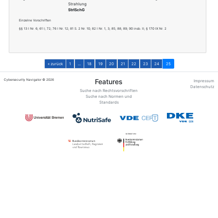
Transnational
Ergebnis 121
DELEGIERTE VERORD
29. Oktober 2021 zur 
Europäischen Parlamen
Anwendung der grundl
Absatz 3 Buchstaben 
VO (EU) 2022/30
Einzelne Vorschriften
Alle