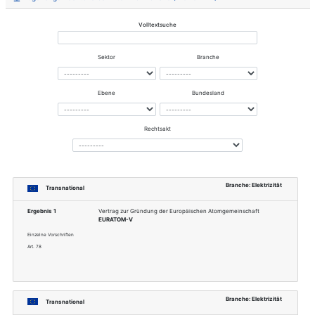
Dokumentnummer
776-2018
Erwerb bei
https://standards.ieee.org/
Internationales
IEEE Power and Energy Soci
Gremium
Cybersecurity
Fachgebiet
Power and Enegy
Thema
Energiemanagementsystem
Sektor
Energie, Informationstechni
Branche
Elektrizität, Telekommunikati
Zugehörige Rechtsvorschriften via Bran