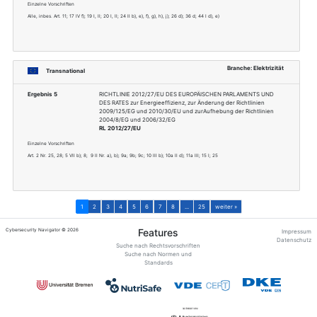
Transnational
Ergebnis 1
Vertrag zur Gründun
EURATOM-V
Einzelne Vorschriften
Art. 78
Transnational