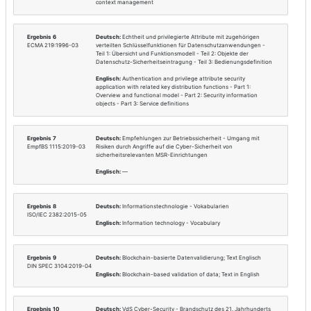
Thema
Ergebnis 1
Deutsch:
Sicherheit i
ECMA TR 46:1988-07
Englisch:
Security in 
Ergebnis 2
Deutsch:
—
NIST FIPS 199:2004-02
Englisch:
Standards fo
Information and Infor