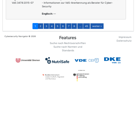
Ergebnis 3
Deutsch:
—
NIST FIPS 200:2006-03
Englisch:
Minimum Secu
and Information Syst
Ergebnis 4
Deutsch:
—
NIST FIPS 202:2015-08
Englisch:
SHA-3 Stand
Extendable-Output Fu
Ergebnis 5
Deutsch:
Verwaltung 
ECMA 206:1993-12
einschließlich der S
Englisch:
Association 