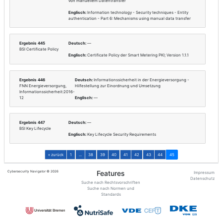
Thema
Ergebnis 441
Deutsch:
Informations
ISO/IEC 9798-3:2019-01
Authentifikation von I
Signaturen verwende
Englisch:
IT Security t
Mechanisms using digi
Ergebnis 442
Deutsch:
Informations
ISO/IEC 9798-4:1999-12
Authentifikation von I
einer kryptographisch