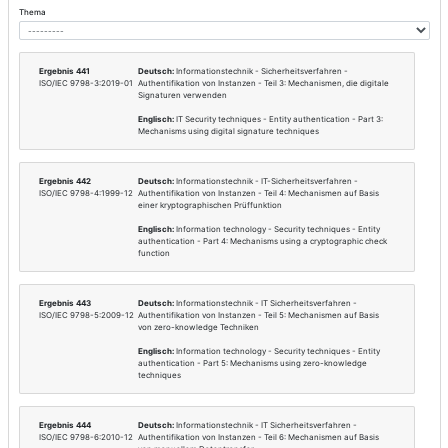
Sektor
Informationstechnik und Tel
Branche
Informationstechnik
Ebene
Transnational
Rechtstext
Literatur und Quellen
Technische Normen und Standards (Tre
Suche in Deutsch und Englisch