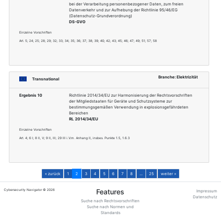
Transnational
Ergebnis 6
VERORDNUNG (EU) Nr
UND DES RATES zu Leit
Energieinfrastruktur
Nr.1364/2006/EG und 
713/2009, (EG) Nr. 7
VO Nr. 347/2013
Einzelne Vorschriften
Art. 4 II c) iii); 5 VII e); 9 VII; 11