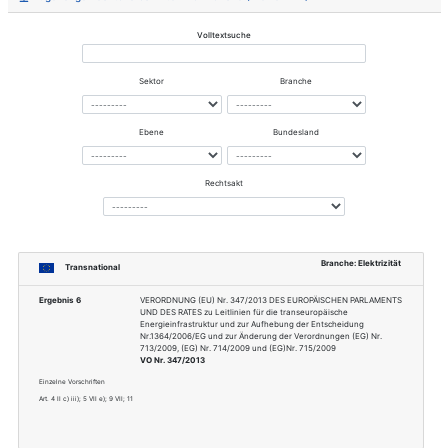
Dokumentnummer
776-2018
Erwerb bei
https://standards.ieee.org/
Internationales
IEEE Power and Energy Soci
Gremium
Cybersecurity
Fachgebiet
Power and Enegy
Thema
Energiemanagementsystem
Sektor
Energie, Informationstechni
Branche
Elektrizität, Telekommunikati
Zugehörige Rechtsvorschriften via Bran