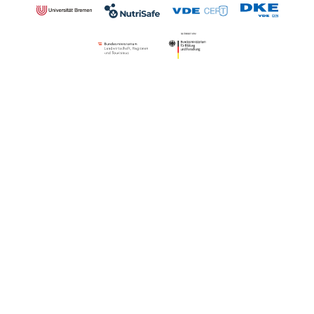
Transnational
Ergebnis 7
EMPFEHLUNG DER KOM
Einführung intellige
2012/148/EU
Einzelne Vorschriften
Abschnitt I Nr. 3 b); 7; 8; 10; 11; 12; 13; 18; 24-28 III; 42 h)
Transnational