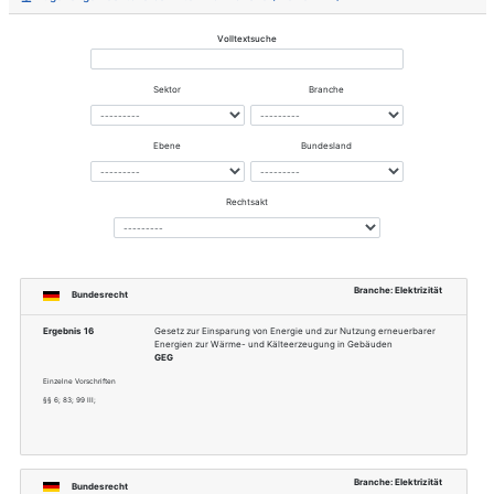
Dokumentnummer
776-2018
Erwerb bei
https://standards.ieee.org/
Internationales
IEEE Power and Energy Soci
Gremium
Cybersecurity
Fachgebiet
Power and Enegy
Thema
Energiemanagementsystem
Sektor
Energie, Informationstechni
Branche
Elektrizität, Telekommunikati
Zugehörige Rechtsvorschriften via Bran