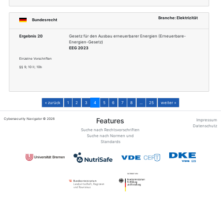
Bundesrecht
Ergebnis 16
Gesetz zur Einsparun
Energien zur Wärme-
GEG
Einzelne Vorschriften
§§ 6; 83; 99 III;
Bundesrecht